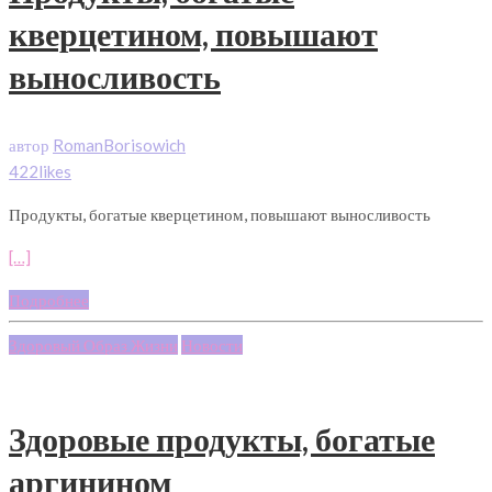
кверцетином, повышают
выносливость
автор
RomanBorisowich
422likes
Продукты, богатые кверцетином, повышают выносливость
[…]
Подробнее
Здоровый Образ Жизни
Новости
Здоровые продукты, богатые
аргинином