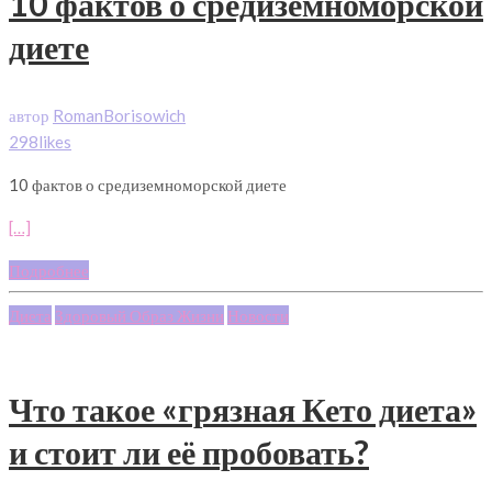
10 фактов о средиземноморской
диете
автор
RomanBorisowich
298likes
10 фактов о средиземноморской диете
[…]
Подробнее
Диета
Здоровый Образ Жизни
Новости
Что такое «грязная Кето диета»
и стоит ли её пробовать?