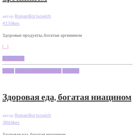
автор
RomanBorisowich
415likes
Здоровые продукты, богатые аргинином
[…]
Подробнее
Диета
Здоровый Образ Жизни
Новости
Здоровая еда, богатая ниацином
автор
RomanBorisowich
386likes
Здоровая еда, богатая ниацином