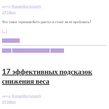
автор
RomanBorisowich
291likes
Что такое «грязная Кето диета» и стоит ли её пробовать?
[…]
Подробнее
Диета
Здоровый Образ Жизни
Новости
17 эффективных подсказок
снижения веса
автор
RomanBorisowich
293likes