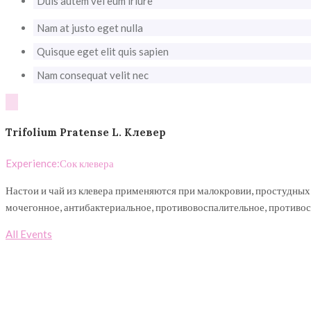
Duis autem vel eum iriure
Nam at justo eget nulla
Quisque eget elit quis sapien
Nam consequat velit nec
Trifolium Pratense L. Клевер
Experience:
Сок клевера
Настои и чай из клевера применяются при малокровии, простудных
мочегонное, антибактериальное, противовоспалительное, противо
All Events