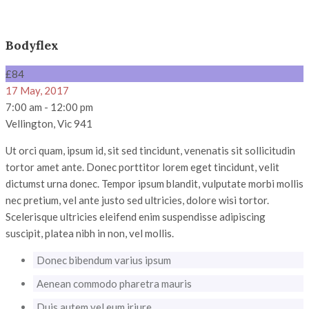
Bodyflex
£84
17 May, 2017
7:00 am - 12:00 pm
Vellington, Vic 941
Ut orci quam, ipsum id, sit sed tincidunt, venenatis sit sollicitudin
tortor amet ante. Donec porttitor lorem eget tincidunt, velit
dictumst urna donec. Tempor ipsum blandit, vulputate morbi mollis
nec pretium, vel ante justo sed ultricies, dolore wisi tortor.
Scelerisque ultricies eleifend enim suspendisse adipiscing
suscipit, platea nibh in non, vel mollis.
Donec bibendum varius ipsum
Aenean commodo pharetra mauris
Duis autem vel eum iriure