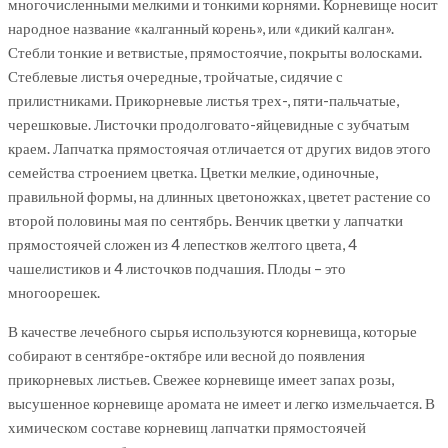
многочисленными мелкими и тонкими корнями. Корневище носит
народное название «калганный корень», или «дикий калган».
Стебли тонкие и ветвистые, прямостоячие, покрыты волосками.
Стеблевые листья очередные, тройчатые, сидячие с
прилистниками. Прикорневые листья трех-, пяти-пальчатые,
черешковые. Листочки продолговато-яйцевидные с зубчатым
краем. Лапчатка прямостоячая отличается от других видов этого
семейства строением цветка. Цветки мелкие, одиночные,
правильной формы, на длинных цветоножках, цветет растение со
второй половины мая по сентябрь. Венчик цветки у лапчатки
прямостоячей сложен из 4 лепестков желтого цвета, 4
чашелистиков и 4 листочков подчашия. Плоды – это
многоорешек.
В качестве лечебного сырья используются корневища, которые
собирают в сентябре-октябре или весной до появления
прикорневых листьев. Свежее корневище имеет запах розы,
высушенное корневище аромата не имеет и легко измельчается. В
химическом составе корневищ лапчатки прямостоячей