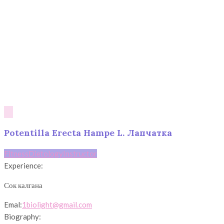
Potentilla
Erecta Hampe L. Лапчатка
Fitness
Dietology
Instructor
Experience:
Сок калгана
Emal:
1biolight@gmail.com
Biography: