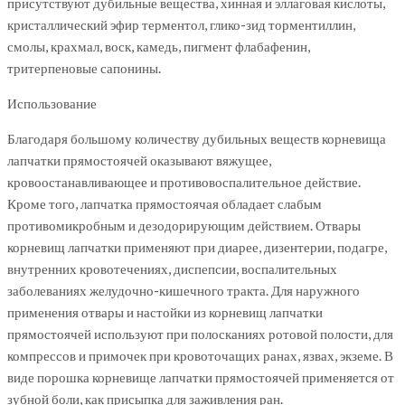
присутствуют дубильные вещества, хинная и эллаговая кислоты,
кристаллический эфир терментол, глико-зид торментиллин,
смолы, крахмал, воск, камедь, пигмент флабафенин,
тритерпеновые сапонины.
Использование
Благодаря большому количеству дубильных веществ корневища
лапчатки прямостоячей оказывают вяжущее,
кровоостанавливающее и противовоспалительное действие.
Кроме того, лапчатка прямостоячая обладает слабым
противомикробным и дезодорирующим действием. Отвары
корневищ лапчатки применяют при диарее, дизентерии, подагре,
внутренних кровотечениях, диспепсии, воспалительных
заболеваниях желудочно-кишечного тракта. Для наружного
применения отвары и настойки из корневищ лапчатки
прямостоячей используют при полосканиях ротовой полости, для
компрессов и примочек при кровоточащих ранах, язвах, экземе. В
виде порошка корневище лапчатки прямостоячей применяется от
зубной боли, как присыпка для заживления ран.